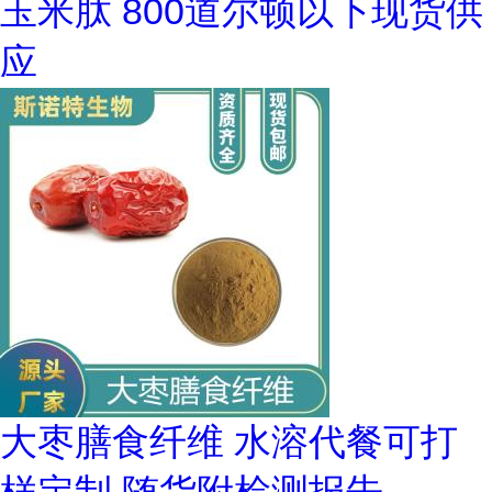
玉米肽 800道尔顿以下现货供
应
大枣膳食纤维 水溶代餐可打