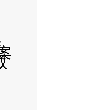
取
案
取