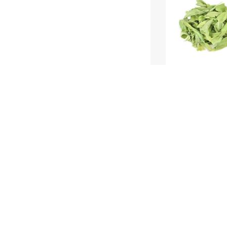
罗布
浓缩
发货