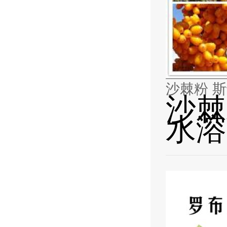
沙棘
水溶