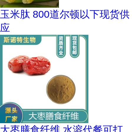
玉米肽 800道尔顿以下现货供
应
大枣膳食纤维 水溶代餐可打