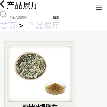
产品展厅
搜索
首页
>
产品展厅