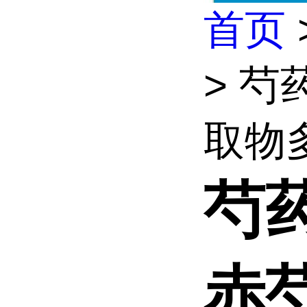
首页
> 
取物多
芍
赤