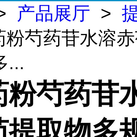
>
产品展厅
>
芍药粉芍药苷水溶
...
药粉芍药苷
芍提取物多