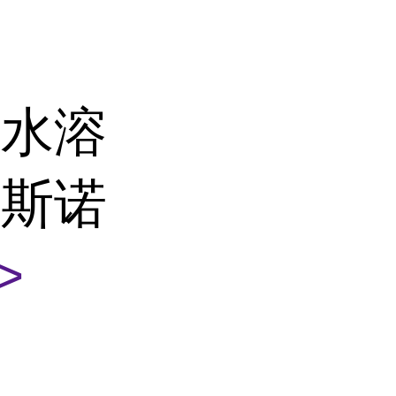
苷水溶
制斯诺
>