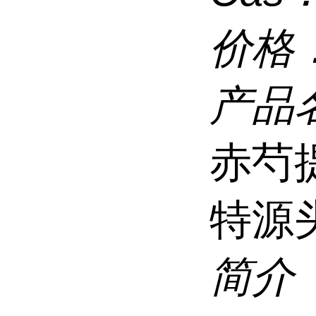
价格
产品
赤芍
特源
简介