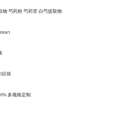
物 芍药粉 芍药苷 白芍提取物
ract
末
0目筛
0% 多规格定制