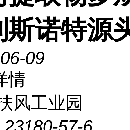
制斯诺特源
-06-09
详情
扶风工业园
：
23180-57-6