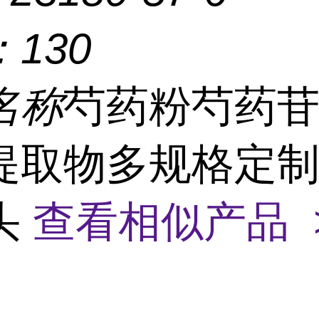
：
130
名称
芍药粉芍药
提取物多规格定
头
查看相似产品 