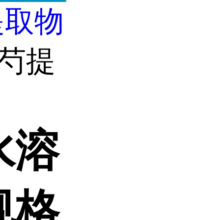
提取物
赤芍提
水溶
规格