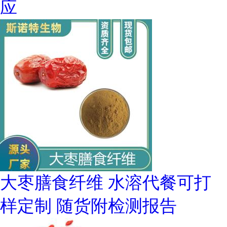
应
大枣膳食纤维 水溶代餐可打
样定制 随货附检测报告