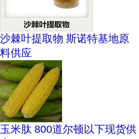
沙棘叶提取物 斯诺特基地原
料供应
玉米肽 800道尔顿以下现货供