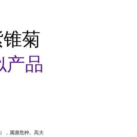
 紫锥菊
似产品
（蒙语），属濒危种。高大