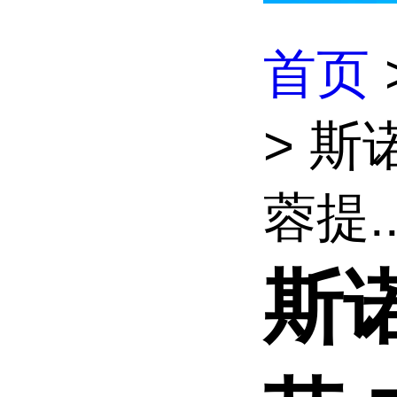
首页
> 
蓉提..
斯