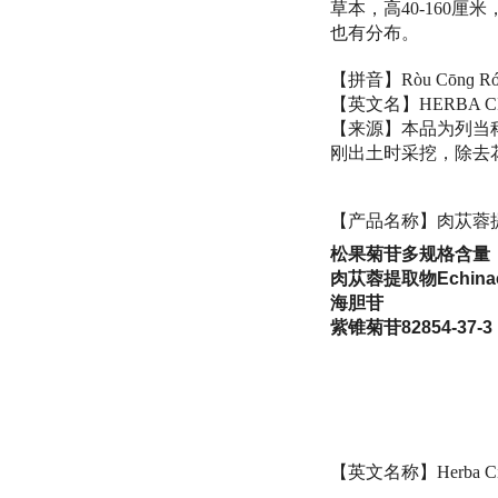
草本，高40-160
也有分布。
【拼音】Ròu Cōnɡ Ró
【英文名】HERBA CI
【来源】本品为列当科植物
刚出土时采挖，除去
【产品名称】肉苁蓉
松果菊苷多规格含量
肉苁蓉提取物Echinac
海胆苷
紫锥菊苷82854-37-3
【英文名称】Herba Cista