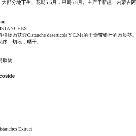
厘米，大部分地下生。花期5-6月，果期6-8月。主产于新疆、内蒙
nɡ
STANCHES
肉苁蓉Cistanche deserticola Y.C.Ma的干燥带鳞叶的
花序，切段，晒干。
提取物
oside
nches Extract