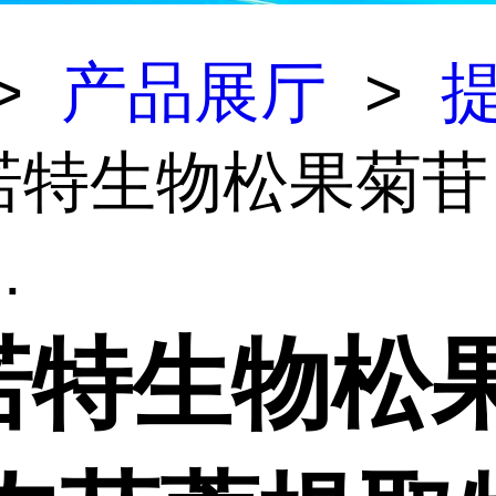
>
产品展厅
>
斯诺特生物松果菊苷
.
诺特生物松