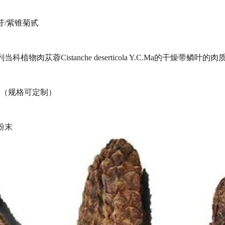
苷/紫锥菊甙
物肉苁蓉Cistanche deserticola Y.C.Ma的干燥带鳞叶的肉
0%（规格可定制）
粉末