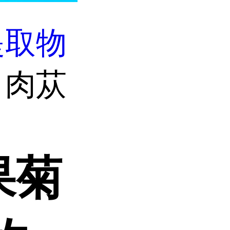
提取物
 肉苁
果菊