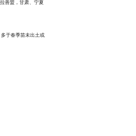
古阿拉善盟，甘肃、宁夏
肉质茎。多于春季苗未出土或