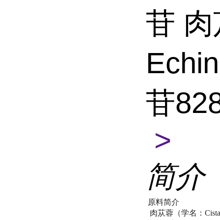
苷 
Ech
苷828
>
简介
原料简介
肉苁蓉（学名：Cista