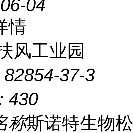
-06-04
详情
扶风工业园
：
82854-37-3
：
430
名称
斯诺特生物