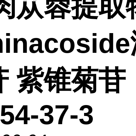
 肉苁蓉提取
hinacosid
苷 紫锥菊苷
54-37-3