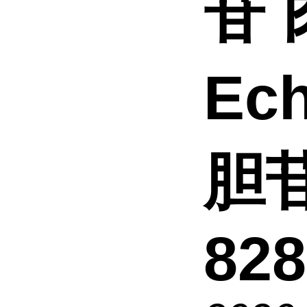
苷
Ec
胆
828