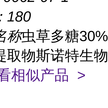
：
180
名称
虫草多糖30%
提取物斯诺特生
看相似产品 >