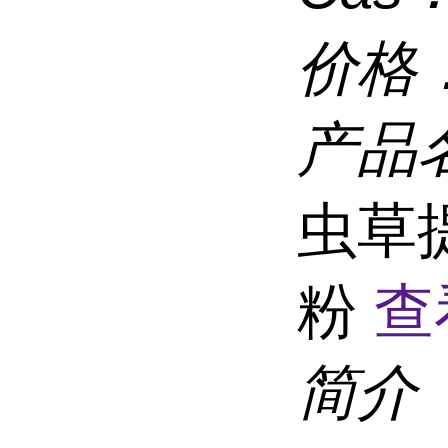
价格
产品
虫草
粉
查
简介