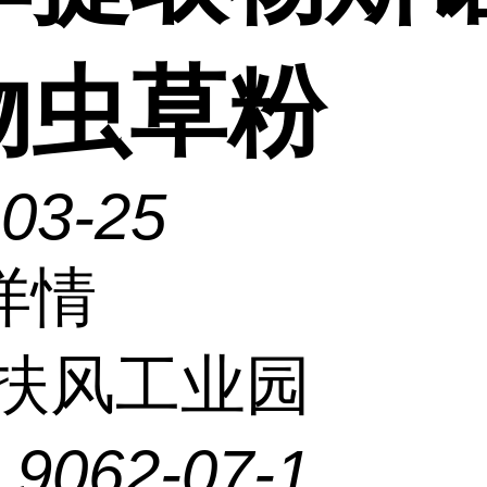
物虫草粉
-03-25
详情
扶风工业园
：
9062-07-1