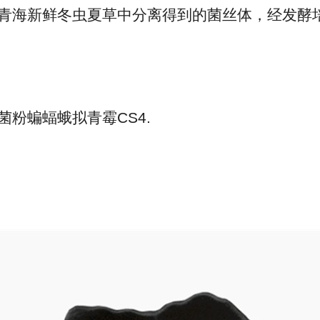
青海新鲜冬虫夏草中分离得到的菌丝体，经发酵
菌粉蝙蝠蛾拟青霉CS4.