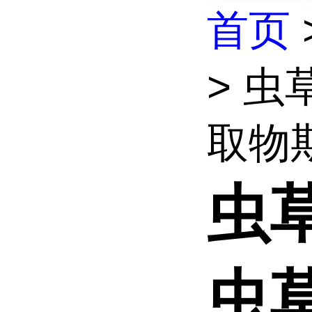
首页
> 虫
取物斯
虫草
虫