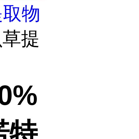
提取物
虫草提
0%
诺特