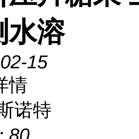
测水溶
-02-15
详情
斯诺特
：
80