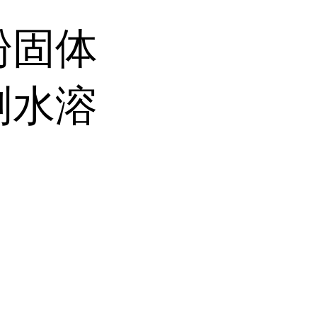
粉固体
测水溶