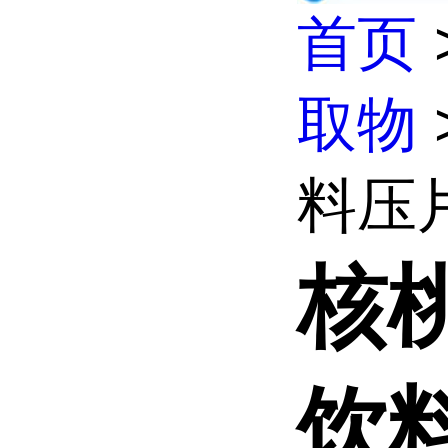
首页
取物
料压片
核
饮