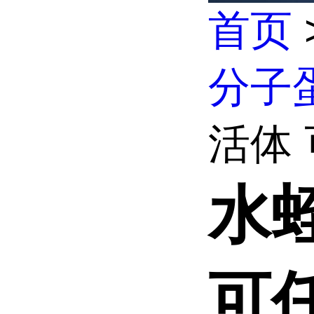
首页
分子
活体 
水
可