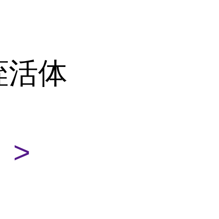
蛭活体
 >