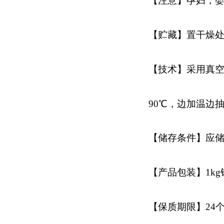
【注意】孕妇，
【贮藏】置干燥
【技术】采用真空
90℃，边加温边
【储存条件】应
【产品包装】1k
【保质期限】24