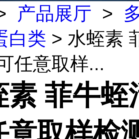
>
产品展厅
>
蛋白类
> 水蛭素 
可任意取样...
蛭素 菲牛蛭
任意取样检