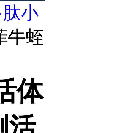
多肽小
菲牛蛭
活体
测活