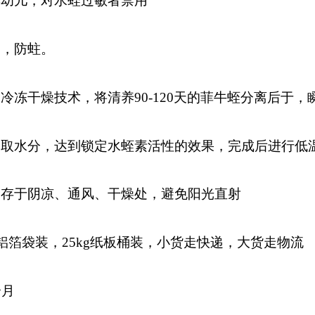
婴幼儿，对水蛭过敏者禁用
处，防蛀。
冷冻干燥技术，将清养90-120天的菲牛蛭分离后于，
抽取水分，达到锁定水蛭素活性的效果，完成后进行低
储存于阴凉、通风、干燥处，避免阳光直射
g铝箔袋装，25kg纸板桶装，小货走快递，大货走物流
个月