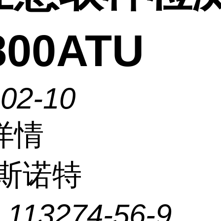
800ATU
-02-10
详情
斯诺特
：
113274-56-9