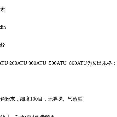
蛭素
in
牛蛭
U 200
ATU 300
ATU 500
ATU 800
ATU为长出规格
；
色粉末，细度100目，无异味、气微腥