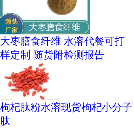
大枣膳食纤维 水溶代餐可打
样定制 随货附检测报告
枸杞肽粉水溶现货枸杞小分子
肽