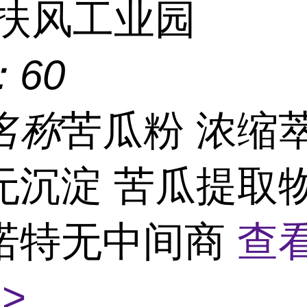
扶风工业园
：
60
名称
苦瓜粉 浓缩
无沉淀 苦瓜提取物
诺特无中间商
查
>