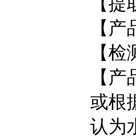
【提
【产
【检
【产品
或根
认为