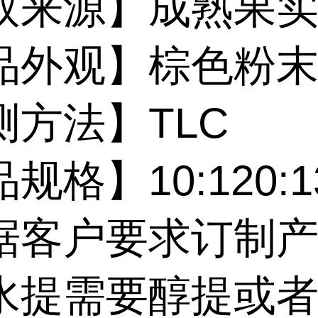
取来源】成熟果
品外观】棕色粉
测方法】TLC
规格】10:120:13
据客户要求订制
水提需要醇提或