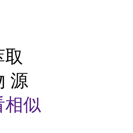
萃取
 源
看相似