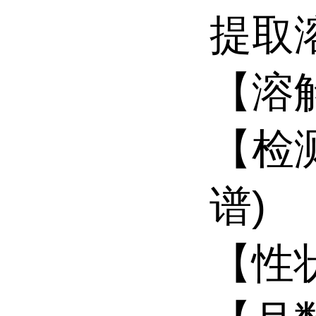
提取
【溶
【检
谱)
【性