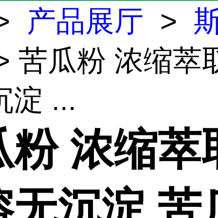
>
产品展厅
>
> 苦瓜粉 浓缩萃
淀 ...
瓜粉 浓缩萃
溶无沉淀 苦