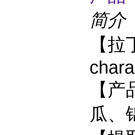
简介
【拉丁
chara
【产
瓜、