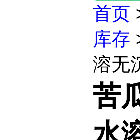
首页
库存
溶无沉
苦
水