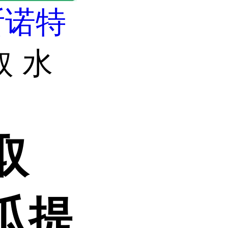
斯诺特
取 水
取
瓜提