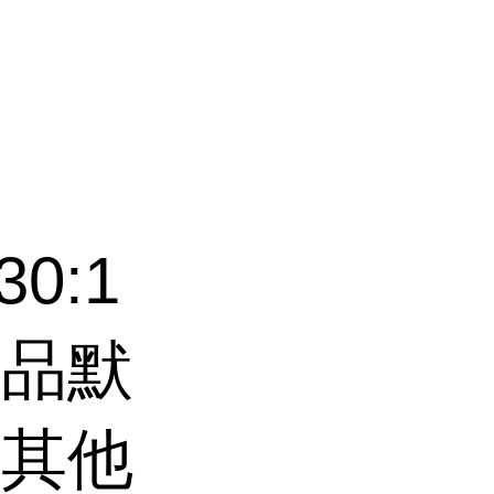
实
末
0:1
产品默
者其他