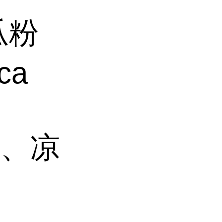
瓜粉
ca
萄、凉