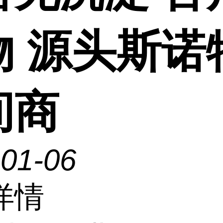
物 源头斯诺
间商
-01-06
详情