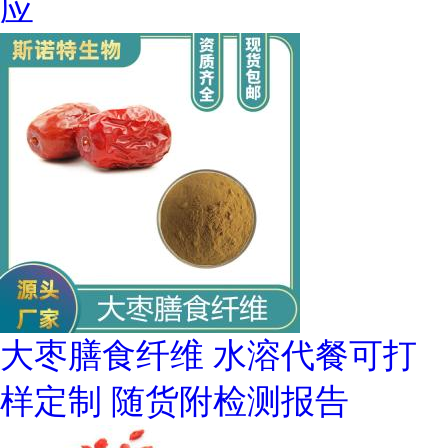
应
大枣膳食纤维 水溶代餐可打
样定制 随货附检测报告