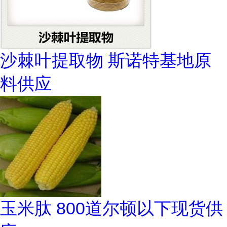
沙棘叶提取物 斯诺特基地原
料供应
玉米肽 800道尔顿以下现货供