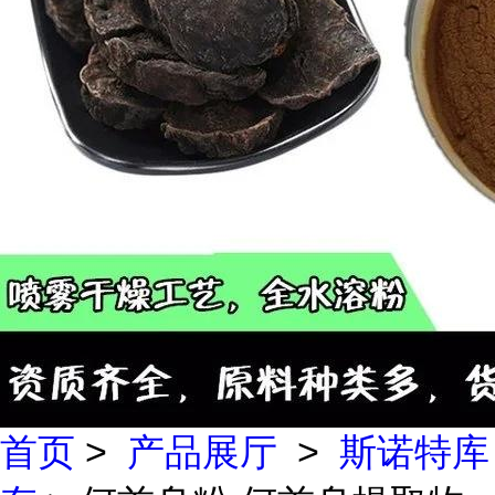
首页
>
产品展厅
>
斯诺特库