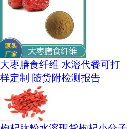
大枣膳食纤维 水溶代餐可打
样定制 随货附检测报告
枸杞肽粉水溶现货枸杞小分子