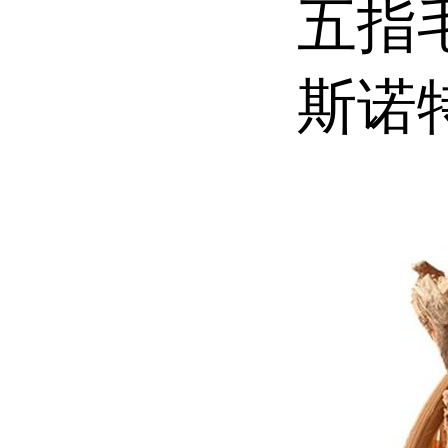
五指
斯诺