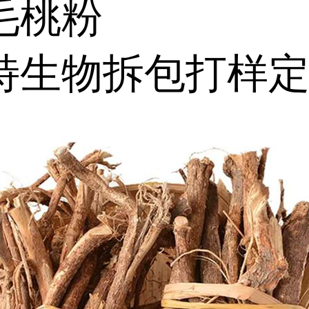
毛桃粉
特生物拆包打样