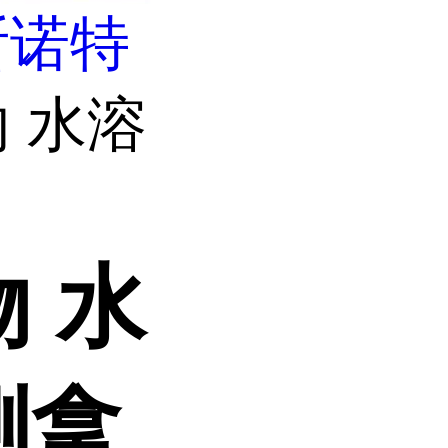
斯诺特
 水溶
 水
测拿