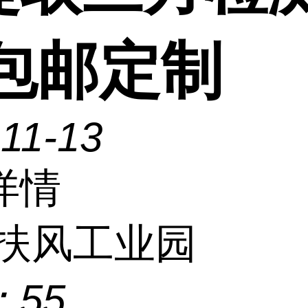
 包邮定制
11-13
详情
扶风工业园
：
55