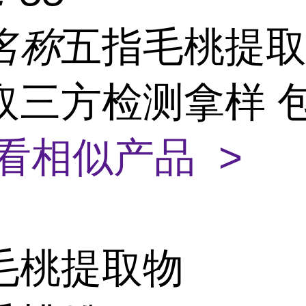
名称
五指毛桃提取
取三方检测拿样 
看相似产品 >
毛桃提取物