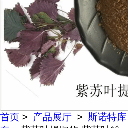
首页
>
产品展厅
>
斯诺特库