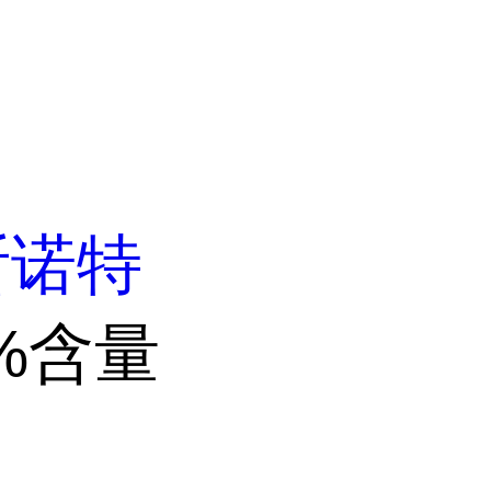
斯诺特
0%含量