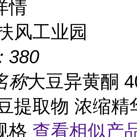
详情
扶风工业园
：
380
名称
大豆异黄酮 4
大豆提取物 浓缩精
规格
查看相似产品