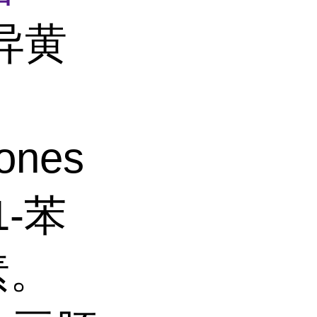
异黄
ones
1-苯
素。