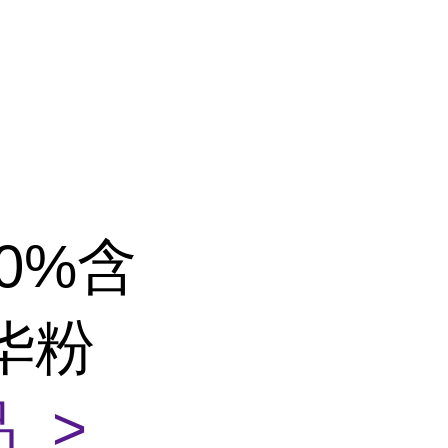
0%含
华粉
 >