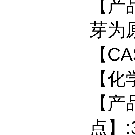
【产
芽为
【CAS
【化学
【产
点】:3