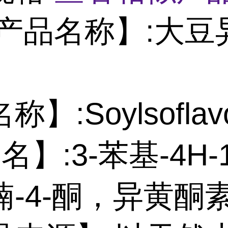
产品名称】:大豆
】:Soylsoflav
 名】:3-苯基-4H-
喃-4-酮，异黄酮