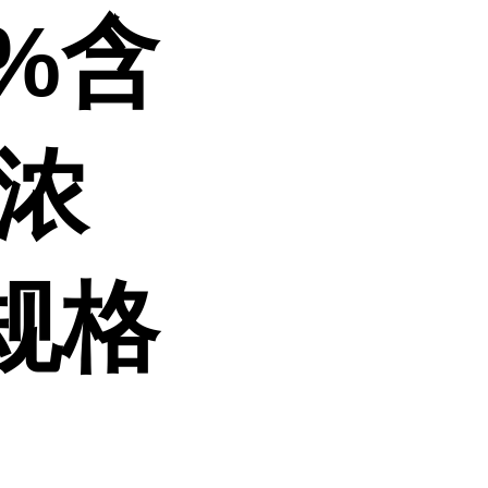
%含
 浓
规格