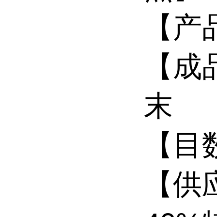
【产品
【成
末
【目数
【供应