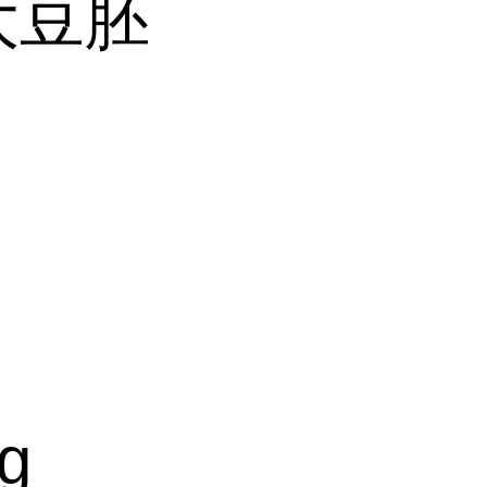
大豆胚
2
g