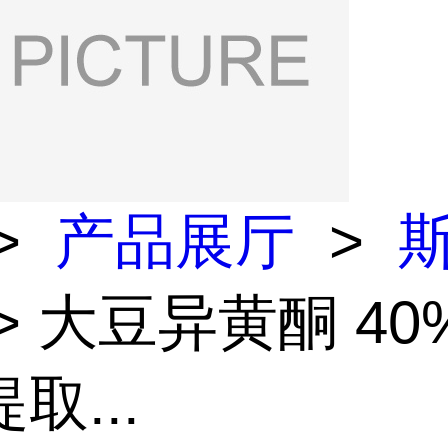
>
产品展厅
>
> 大豆异黄酮 4
取...