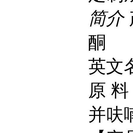
简介
酮
英文名称
原 料
并呋