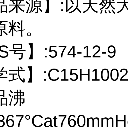
品来源】:以天然
原料。
号】:574-12-9
式】:C15H100
品沸
67°Cat760mmH