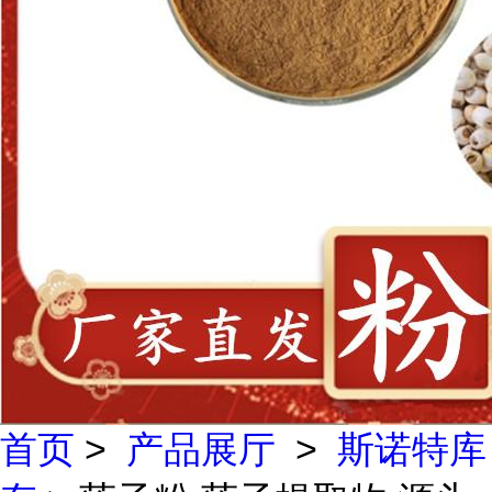
首页
>
产品展厅
>
斯诺特库