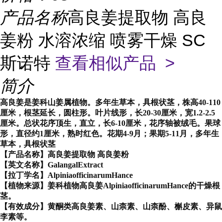
产品名称
高良姜提取物 高良
姜粉 水溶浓缩 喷雾干燥 SC
斯诺特
查看相似产品 >
简介
高良姜是姜科山姜属植物。多年生草本，具根状茎，株高40-110
厘米，根茎延长，圆柱形。叶片线形，长20-30厘米，宽1.2-2.5
厘米。总状花序顶生，直立，长6-10厘米，花序轴被绒毛。果球
形，直径约1厘米，熟时红色。花期4-9月；果期5-11月，多年生
草本，具根状茎
【产品名称】高良姜提取物 高良姜粉
【英文名称】GalangalExtract
【拉丁学名】AlpiniaofficinarumHance
【植物来源】姜科植物高良姜AlpiniaofficinarumHance的干燥根
茎。
【有效成分】黄酮类高良姜素、山柰素、山柰酚、槲皮素、异鼠
李素等。