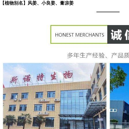
【植物别名】风姜、小良姜、膏凉姜