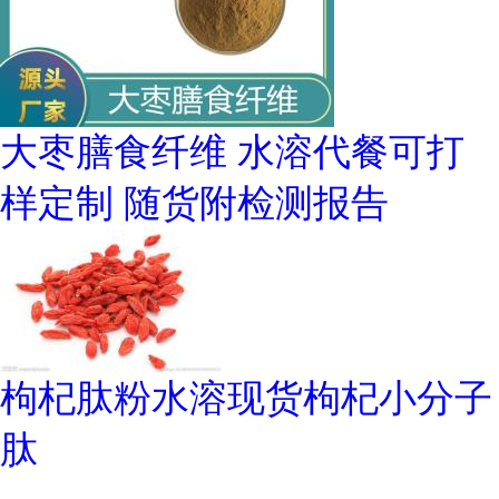
大枣膳食纤维 水溶代餐可打
样定制 随货附检测报告
枸杞肽粉水溶现货枸杞小分子
肽