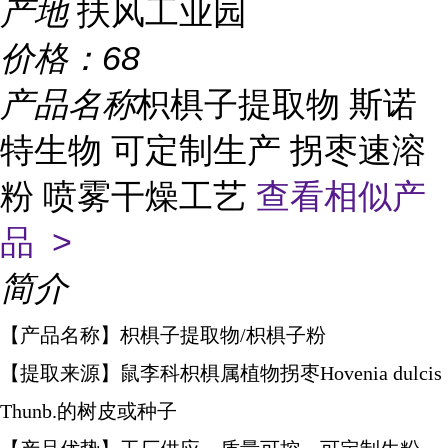
产地
扶风工业园
价格：
68
产品名称
枳椇子提取物 斯诺
特生物 可定制生产 拐枣速溶
粉 喷雾干燥工艺
查看相似产
品 >
简介
【产品名称】枳椇子提取物/枳椇子粉
【提取来源】鼠李科枳椇属植物拐枣Hovenia dulcis
Thunb.的树皮或种子