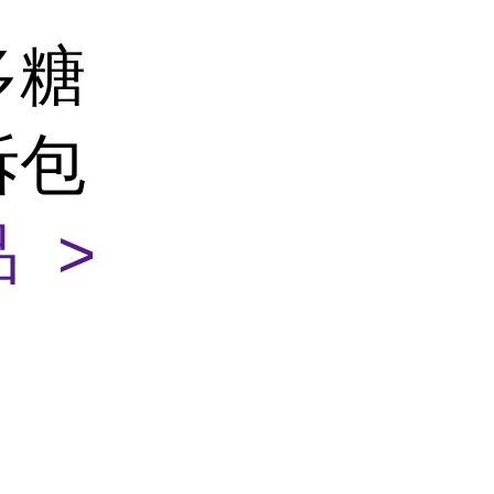
多糖
拆包
 >