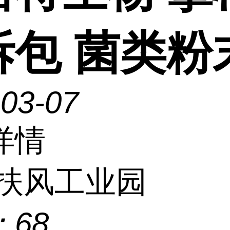
拆包 菌类粉
-03-07
详情
扶风工业园
：
68