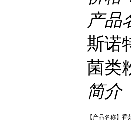
产品
斯诺
菌类
简介
【产品名称】香