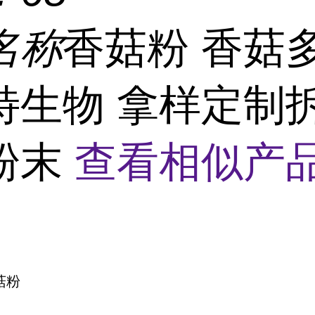
名称
香菇粉 香菇
特生物 拿样定制
粉末
查看相似产品
菇粉