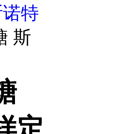
斯诺特
糖 斯
糖
样定