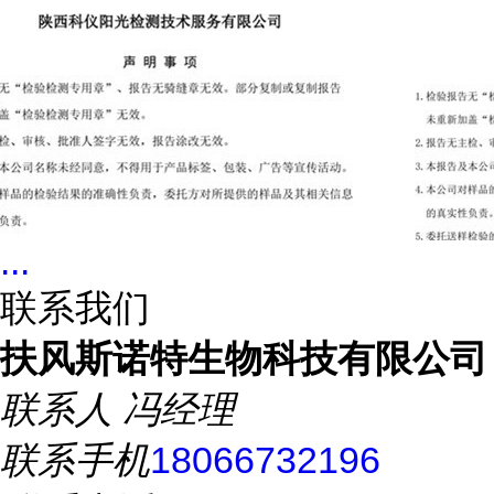
...
联系我们
扶风斯诺特生物科技有限公司
联系人
冯经理
联系手机
18066732196