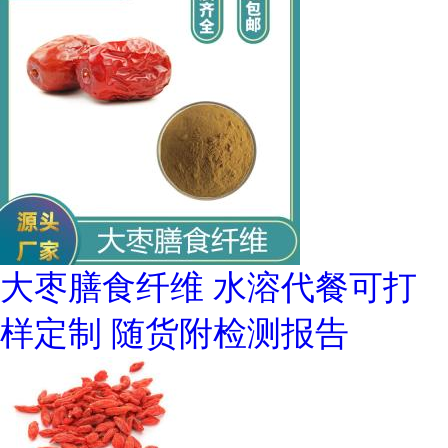
大枣膳食纤维 水溶代餐可打
样定制 随货附检测报告