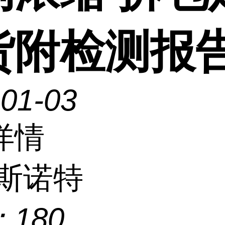
货附检测报
-01-03
详情
斯诺特
：
180