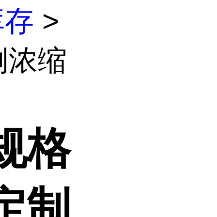
库存
>
例浓缩
规格
定制