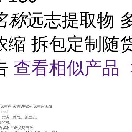
名称
远志提取物 
浓缩 拆包定制随
告
查看相似产品 
 远志粉 远志浓缩粉 远志速溶粉
ract
：葽绕、棘葾、苦远志。
志的根。
:含多种三萜类皂苷等。