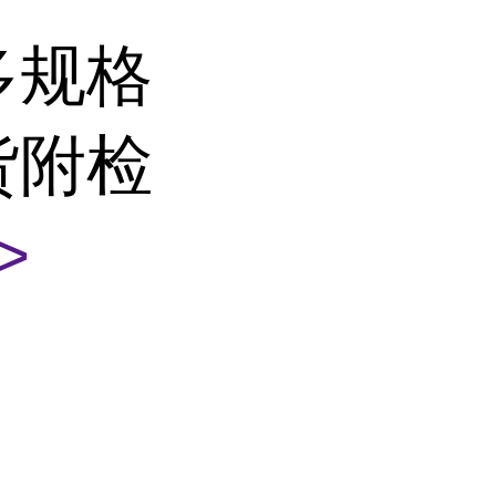
多规格
货附检
>