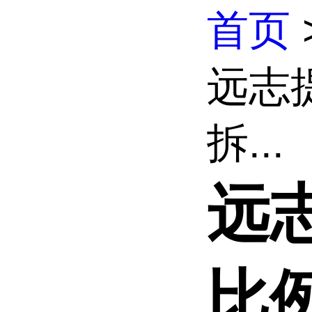
首页
远志
拆...
远
比