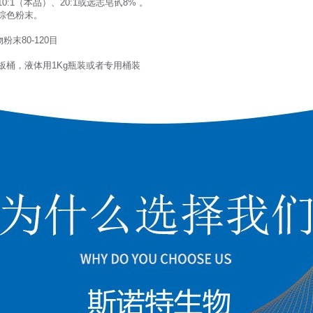
:1（本品）、20:1或远志皂甙8% 。
棕色粉末。
末80-120目
板桶，液体用1Kg瓶装或者专用桶装