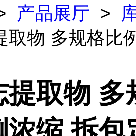
>
产品展厅
>
提取物 多规格比
志提取物 多
例浓缩 拆包