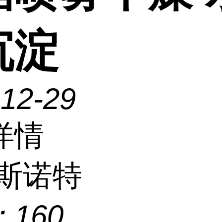
沉淀
-12-29
详情
斯诺特
：
160