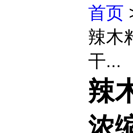
首页
辣木
干...
辣
浓