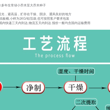
木多年生常绿小乔木至大乔木种子
遮光，避高温，贮存在干燥、阴凉、通风良好的地方
纸板桶,小样为1KG/铝箔袋,也可按照客户要求包装
国内快递三天内到达,物流五天内到达.报价一般均含国内运输费用