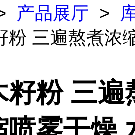
>
产品展厅
>
籽粉 三遍熬煮浓
木籽粉 三遍
缩喷雾干燥 