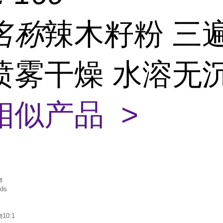
名称
辣木籽粉 三
喷雾干燥 水溶无
相似产品 >
物
ds
0:1