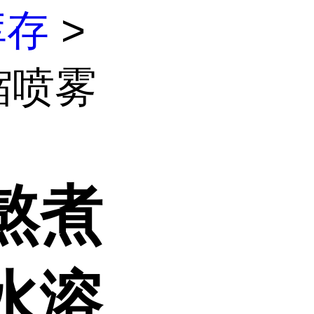
库存
>
缩喷雾
熬煮
水溶