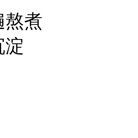
遍熬煮
沉淀