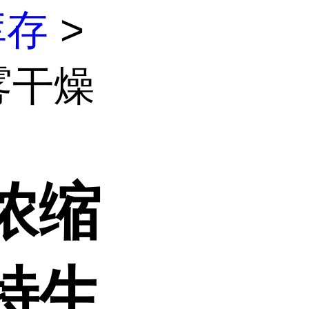
库存
>
雾干燥
浓缩
特生