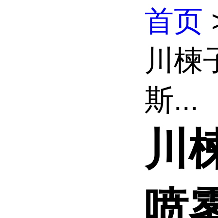
首页
川楝
斯...
川
喷