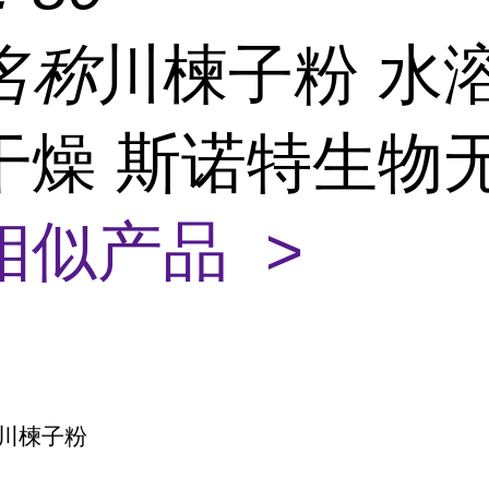
名称
川楝子粉 水
干燥 斯诺特生物
相似产品 >
川楝子粉