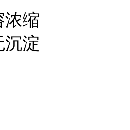
溶浓缩
无沉淀