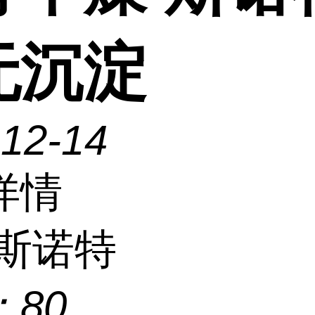
无沉淀
-12-14
详情
斯诺特
：
80