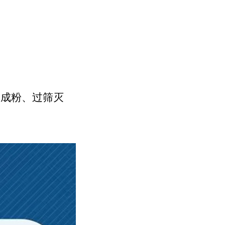
燥成粉、过筛灭