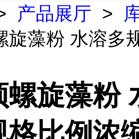
>
产品展厅
>
螺旋藻粉 水溶多
顶螺旋藻粉 
规格比例浓缩