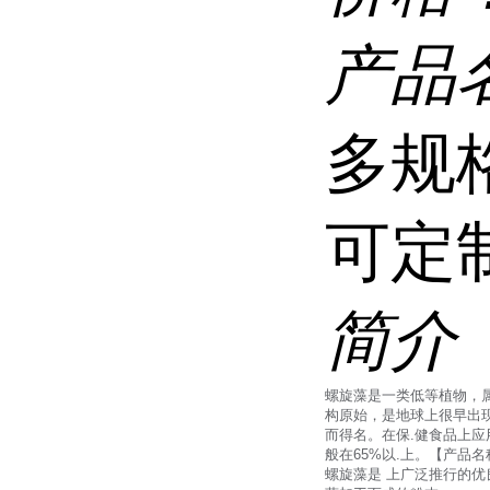
产品
多规
可定
简介
螺旋藻是一类低等植物，属
构原始，是地球上很早出
而得名。在保.健食品上
般在65%以.上。【产品
螺旋藻是 上广泛推行的