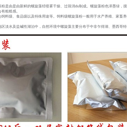
藻粉是由是由新鲜的螺旋藻经喷雾干燥、过筛消du制成。螺旋藻粉色泽墨绿，
会有粗糙感。
为饲料级、食品级以及特殊用途等。饲料级螺旋藻粉一般用于水产养殖、家畜养
地区淡水及盐碱性湖泊中，自然环境中螺旋藻主要分布于中非乍得湖、墨西哥特