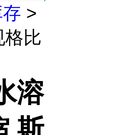
库存
>
规格比
水溶
 斯