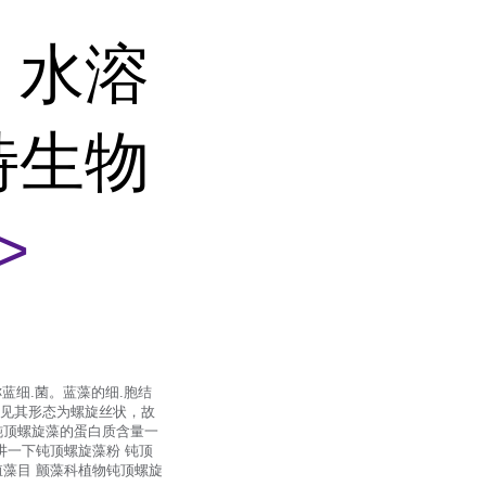
 水溶
特生物
>
蓝细.菌。蓝藻的细.胞结
可见其形态为螺旋丝状，故
钝顶螺旋藻的蛋白质含量一
讲一下钝顶螺旋藻粉 钝顶
藻目 颤藻科植物钝顶螺旋