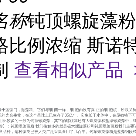
名称
钝顶螺旋藻粉
格比例浓缩 斯诺
制
查看相似产品 
于蓝藻门，颤藻科。它们与细.菌一样，细.胞内没有真.正的细.胞核，所以又称
现的光合生物，在这个星球上已生存了35亿年。它生长于水体中，在显微镜下
应用比较多的一般为钝顶螺旋藻，其它的螺旋藻还有大螺旋藻和盐泽螺旋藻中，
名称】：钝顶螺旋藻粉 我们接触多的就是极大螺旋藻粉和钝顶螺旋藻粉我们主要
优良品种，这种藻类已被人类广泛采集食用了几百年。钝顶螺旋藻粉是蓝藻纲段殖