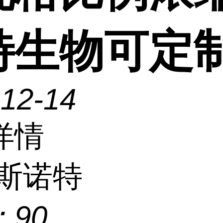
特生物可定
-12-14
详情
斯诺特
：
90