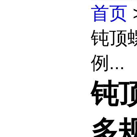
首页
钝顶
例...
钝
多