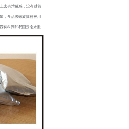
摸上去有滑腻感，没有过筛
殖，食品级螺旋藻粉被用
西科科湖和我国云南永胜