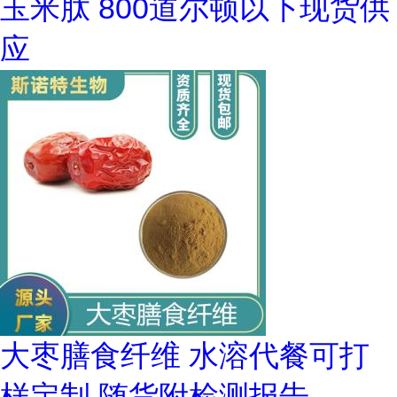
玉米肽 800道尔顿以下现货供
应
大枣膳食纤维 水溶代餐可打
样定制 随货附检测报告