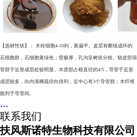
【选材性状】： 木栓细胞4-10列，甚扁平。皮层有断续成环的
石细胞群，石细胞黄绿色，壁极厚，孔沟呈树状分枝。韧皮部筛
管群于近形成层处较明显。木质部占根直径的4/5，导管于近形
成层较多，向内渐稀疏径向排列，近中心有3个导管群；木纤维
散列于导管间。
...
联系我们
扶风斯诺特生物科技有限公司