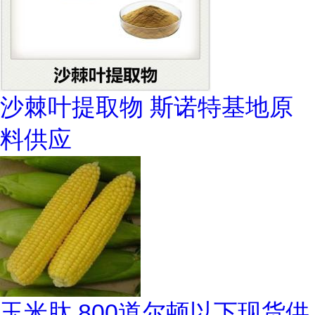
沙棘叶提取物 斯诺特基地原
料供应
玉米肽 800道尔顿以下现货供