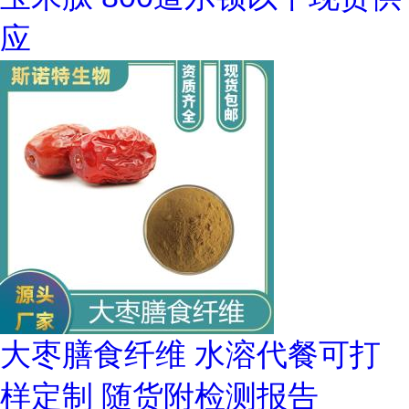
应
大枣膳食纤维 水溶代餐可打
样定制 随货附检测报告