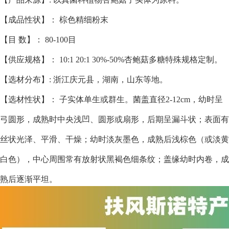
【成品性状】： 棕色精细粉末
【目 数】： 80-100目
【供应规格】： 10:1 20:1 30%-50%杏鲍菇多糖
特殊规格定制。
【选材分布】: 浙江庆元县，湖南，山东等地。
【选材性状】： 子实体单生或群生。菌盖直径2-12cm，幼时呈
弓圆形，成熟时中央浅凹、圆形或扇形，后期呈漏斗状；表面有
丝状光泽、平滑、干燥；幼时淡灰墨色，成熟后浅棕色（或淡黄
白色），中心周围常有放射状黑褐色细条纹；盖缘幼时内卷，成
熟后逐渐平坦。