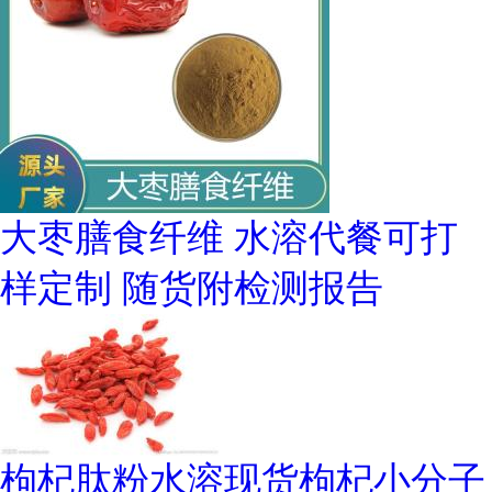
大枣膳食纤维 水溶代餐可打
样定制 随货附检测报告
枸杞肽粉水溶现货枸杞小分子