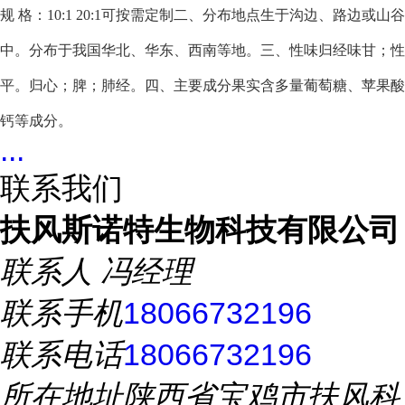
规 格：10:1 20:1可按需定制
二、分布地点
生于沟边、路边或山谷
中。分布于我国华北、华东、西南等地。
三、性味归经
味甘；性
平。归心；脾；肺经。
四、主要成分
果实含多量葡萄糖、苹果酸
钙等成分。
...
联系我们
扶风斯诺特生物科技有限公司
联系人
冯经理
联系手机
18066732196
联系电话
18066732196
所在地址
陕西省宝鸡市扶风科