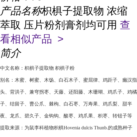
产品名称
枳椇子提取物 浓缩
萃取 压片粉剂膏剂均可用
查
看相似产品 >
简介
中文名称：枳椇子提取物 枳椇子粉
别名：木蜜、树蜜、木饧、白石木子、蜜屈律、鸡距子、癞汉指
头、背洪子、兼穹拐枣、天藤、还阳藤、木珊瑚、鸡爪子、鸡橘
子、结留子、曹公爪、棘枸、白石枣、万寿果、鸡爪梨、甜半
夜、龙爪、碧久子、金钩钩、酸枣、鸡爪果、枳枣、转钮子等
提取来源：为鼠李科植物枳椇Hovenia dulcis Thunb.的成熟种子