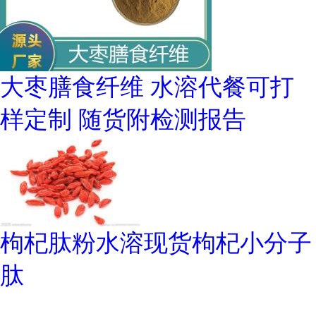
大枣膳食纤维 水溶代餐可打
样定制 随货附检测报告
枸杞肽粉水溶现货枸杞小分子
肽