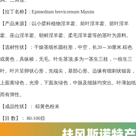
【拉丁名称】: Epimedium brevicornum Maxim
【产品来源】: 以小檗科植物淫羊藿、前叶淫羊藿、箭叶淫羊
藿、巫山淫羊藿、朝鲜淫羊藿、柔毛淫羊藿等的茎叶为原料。
【选材性状】：干燥茎细长圆柱形，中空，长20～30厘米.棕色
或黄色，具纵棱，无毛。叶生茎顶.多为一茎生三枝，一枝生三
叶。叶片呈卵状心形，先端尖，基部心形。边缘有细刺状锯齿，
上面黄绿色，光滑，下面灰绿色，中脉及细脉均突出。叶薄如纸
而有弹性。
【成品性状】： 棕黄色粉末
【目 数】： 80-100目