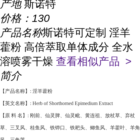
产地
斯诺特
价格：
130
产品名称
斯诺特可定制 淫羊
藿粉 高倍萃取单体成分 全水
溶喷雾干燥
查看相似产品 >
简介
【产品名称】: 淫羊藿粉
【英文名称】: Herb of Shorthorned Epimedium Extract
【原 料 名】: 刚前、仙灵脾、仙灵毗、黄连祖、放杖草、弃杖
草、三叉风、桂鱼风、铁铧口、铁耙头、鲫鱼风、羊藿叶、羊角
风、三角莲、