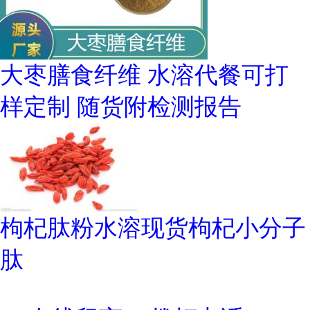
大枣膳食纤维 水溶代餐可打
样定制 随货附检测报告
枸杞肽粉水溶现货枸杞小分子
肽