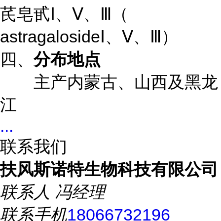
芪皂甙Ⅰ、Ⅴ、Ⅲ（
astragalosideⅠ、Ⅴ、Ⅲ）
四、
分布地点
主产内蒙古、山西及黑龙
江
...
联系我们
扶风斯诺特生物科技有限公司
联系人
冯经理
联系手机
18066732196