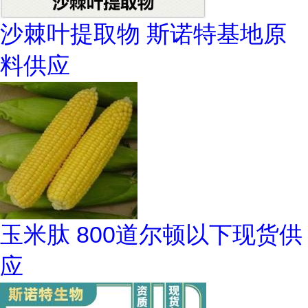
沙棘叶提取物 斯诺特基地原
料供应
玉米肽 800道尔顿以下现货供
应