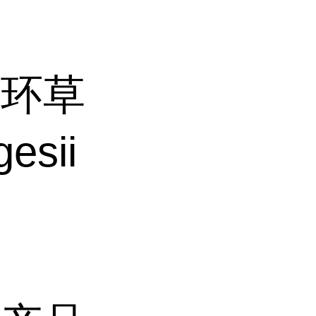
物环草
esii