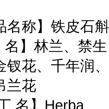
品名称】
铁皮石
名】林兰、禁生
金钗花、千年润
吊兰花
丁
名】
Herba