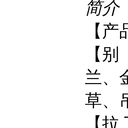
简介
【产
【别
兰、
草、
【拉