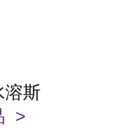
水溶斯
 >