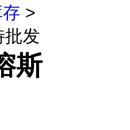
库存
>
特批发
溶斯