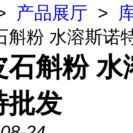
>
产品展厅
>
石斛粉 水溶斯诺
皮石斛粉 水
特批发
-08-24