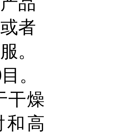
。产品
提或者
客服。
0
目。
于干燥
射和高