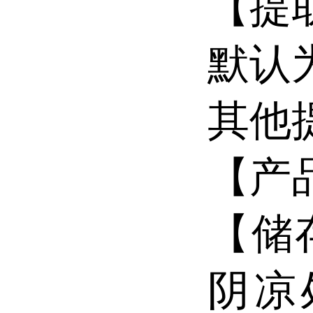
【提
默认
其他
【产
【储
阴凉