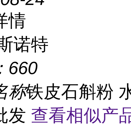
详情
斯诺特
：
660
名称
铁皮石斛粉 
批发
查看相似产品