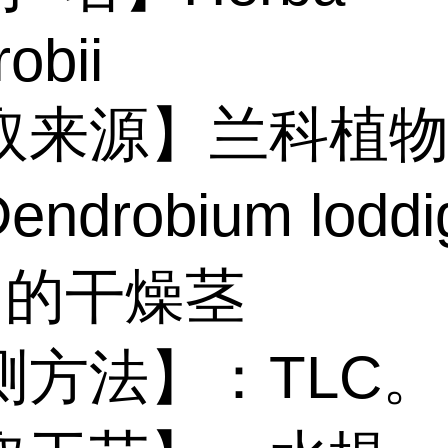
obii
取来源】兰科植
endrobium loddig
fe.的干燥茎
测方法】
：
TLC。