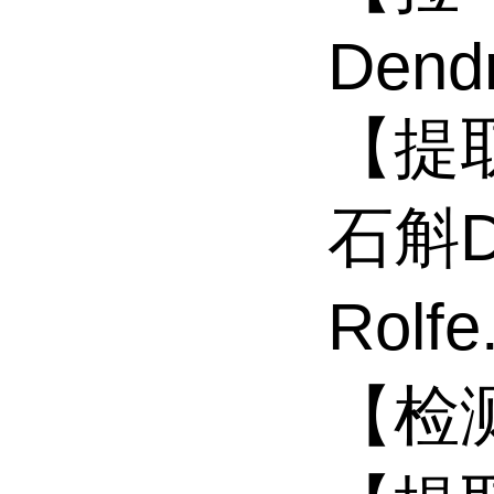
Dendr
【提
石斛
D
Rol
【检