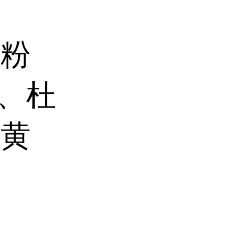
斛粉
、杜
、黄