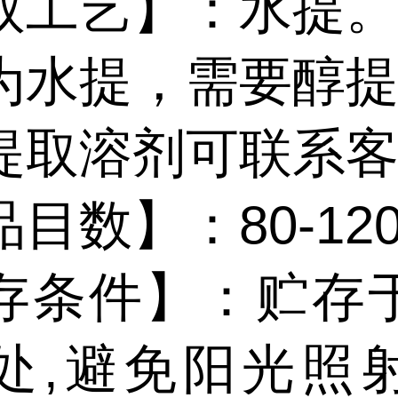
取工艺】：水提
为水提，需要醇
提取溶剂可联系
品目数】
：
80
-12
存条件】
：
贮存
处
,避免阳光照