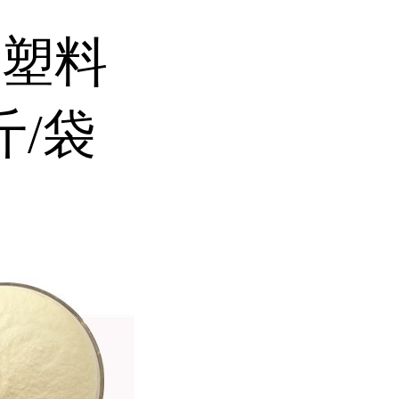
层塑料
/袋
）