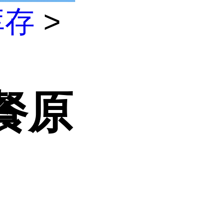
库存
>
餐原