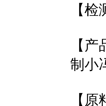
【检
【产
制小
【原