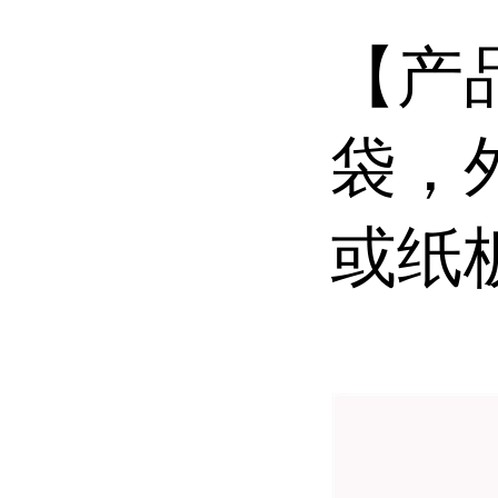
【产
袋，
或纸