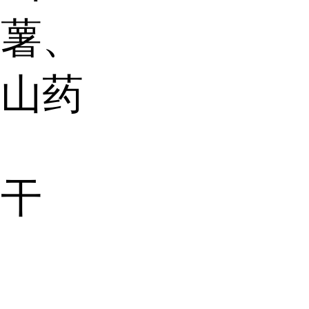
山薯、
白山药
凉干
。