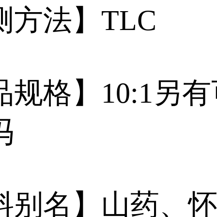
测方法】TLC
品规格】10:1另
冯
料别名】山药、