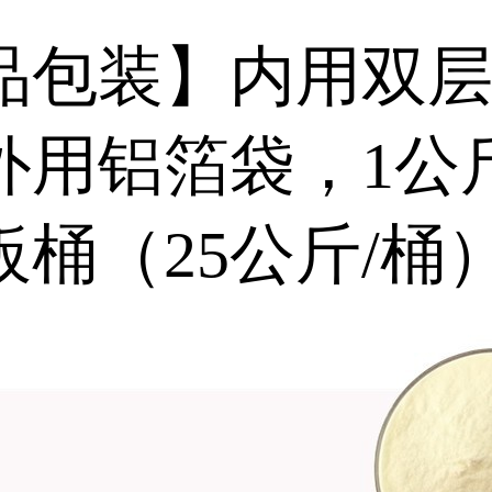
品包装】内用双
外用铝箔袋，1公斤
板桶（25公斤/桶