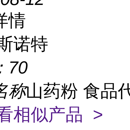
详情
斯诺特
：
70
名称
山药粉 食品
看相似产品 >