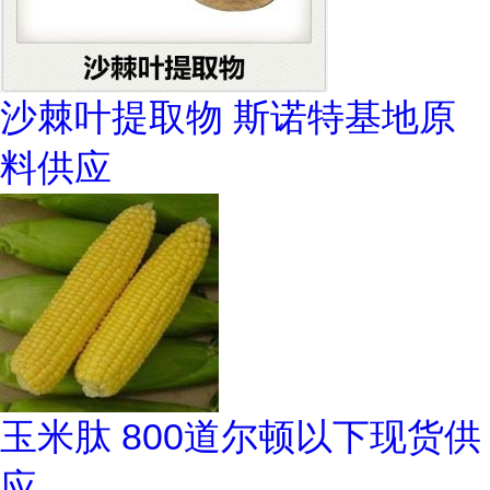
沙棘叶提取物 斯诺特基地原
料供应
玉米肽 800道尔顿以下现货供
应