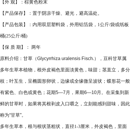
【外 观】：棕黄色粉末
【产品保存】：置于阴凉干燥、避光，避高温处。
【产品包装】：内用双层塑料袋，外用铝箔袋，1公斤/袋或纸板
桶(25公斤/桶)
【保 质 期】： 两年
原料介绍：
甘草（Glycyrrhiza uralensis Fisch.），豆科甘草属
多年生草本植物，根外皮褐色里面淡黄色，味甜；茎直立，多分
枝；叶互生，呈椭圆形卵状，边缘或全缘微呈波状；蝶形花一般
有紫色、白色或黄色；花期5—7月，果期6—10月。在采集到新
鲜的甘草时，如果将其根剥皮入口嚼之，立刻能感到甜味，因此
称为“甘草”。
多年生草本，根与根状茎粗状，直径1-3厘米，外皮褐色，里面