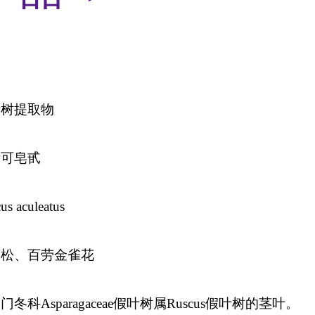
叶树提取物
斯可皂甙
us aculeatus
子松、百劳金雀花
天门冬科
Asparagaceae
假叶树属
Ruscus
假叶树的茎叶。