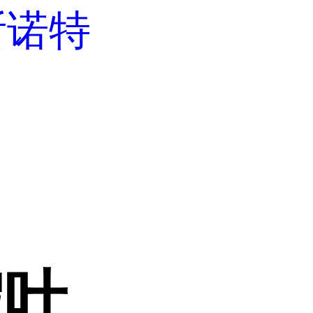
斯诺特
假叶