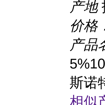
产地
价格
产品
5%1
斯诺
相似