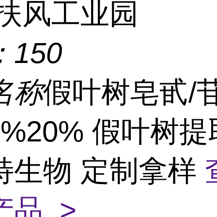
扶风工业园
：
150
名称
假叶树皂甙/
0%20% 假叶树
特生物 定制拿样
产品 >