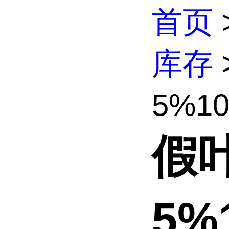
首页
库存
5%1
假
5%