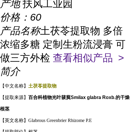
产地
扶风工业园
价格：
60
产品名称
土茯苓提取物 多倍
浓缩多糖 定制生粉流浸膏 可
做三方外检
查看相似产品 >
简介
【中文名称】
土茯苓提取物
【提取来源】
百合科植物光叶菝葜Smilax glabra Roxb.的干燥
根茎
【英文名称】Glabrous Greenbrier Rhizome P.E
【提取部位】根茎