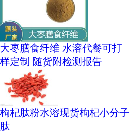
大枣膳食纤维 水溶代餐可打
样定制 随货附检测报告
枸杞肽粉水溶现货枸杞小分子
肽