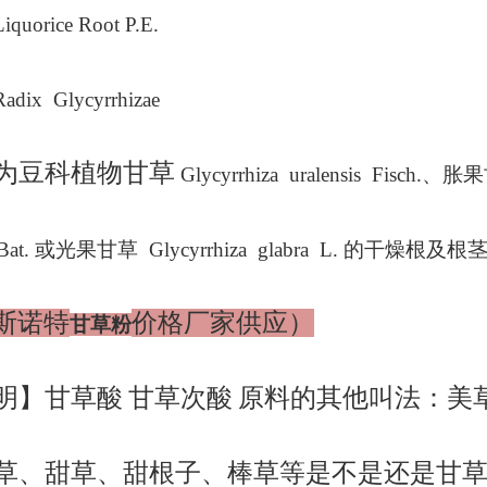
Liquorice Root P.E.
Radix Glycyrrhizae
为豆科植物甘草
Glycyrrhiza uralensis Fisch.、
flata Bat. 或光果甘草 Glycyrrhiza glabra L. 的
斯诺特
价格厂家供应）
甘草粉
明】甘草酸
甘草次酸
原料的其他叫法：美
草、甜草、甜根子、棒草等是不是还是甘