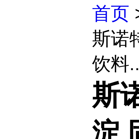
首页
斯诺
饮料..
斯
淀