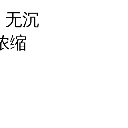
 无沉
浓缩