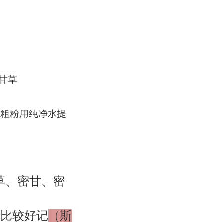
胀果甘草
干燥根及根茎粗粉用纯净水提
草、密甘、密
草比较好记
（斯