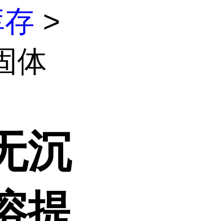
库存
>
固体
无沉
溶提