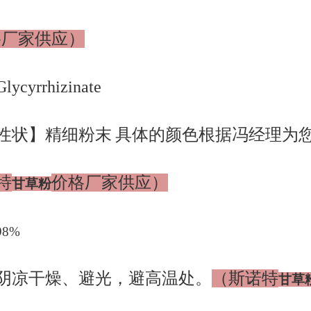
格厂家供应）
yrrhizinate
性状】精细粉末
具体的颜色根据冯经理为
特
价格厂家供应）
甘草粉
98%
阴凉干燥、避光，避高温处。
（斯诺特
甘草