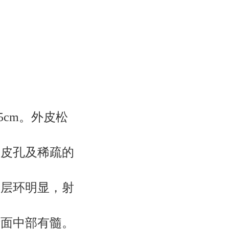
5cm。外皮松
、皮孔及稀疏的
成层环明显，射
断面中部有髓。