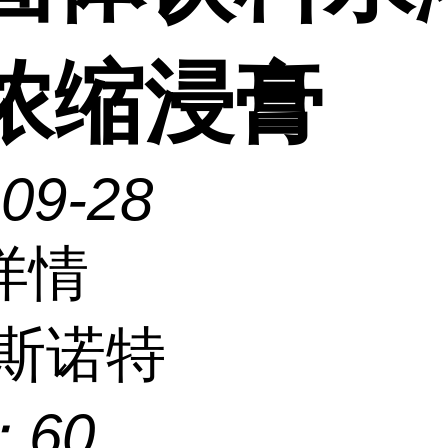
 浓缩浸膏
-09-28
详情
斯诺特
：
60