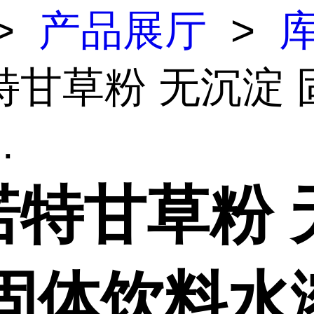
>
产品展厅
>
特甘草粉 无沉淀 
.
诺特甘草粉 
 固体饮料水