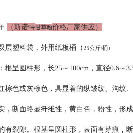
年
（斯诺特
价格厂家供应）
甘草粉
双层塑料袋，外用纸板桶（
25公斤/桶）
根呈圆柱形，长25～100cm，直径0.6～3.
红棕色或灰棕色，具显着的纵皱纹、沟纹
实，断面略显纤维性，黄白色，粉性，形
的有裂隙。根茎呈圆柱形，表面有芽痕，