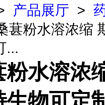
>
产品展厅
>
 桑葚粉水溶浓缩 
...
葚粉水溶浓缩
特生物可定制