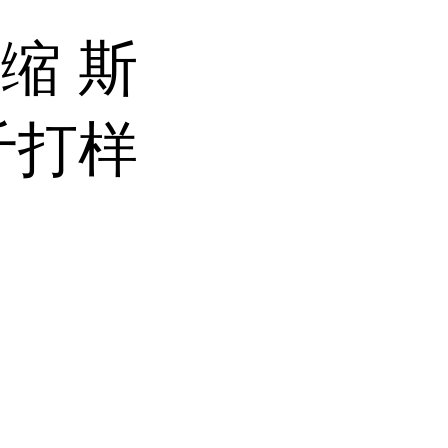
缩 斯
斤打样