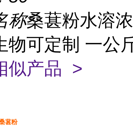
名称
桑葚粉水溶浓
生物可定制 一公
相似产品 >
桑葚粉