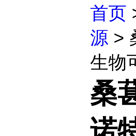
首页
源
>
生物可
桑
诺