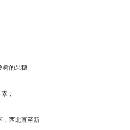
桑树的果穗。
卜素；
区，西北直至新