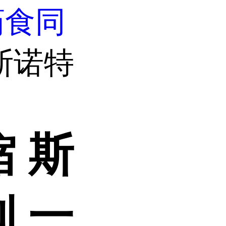
药食同
斯诺特
 斯
 一