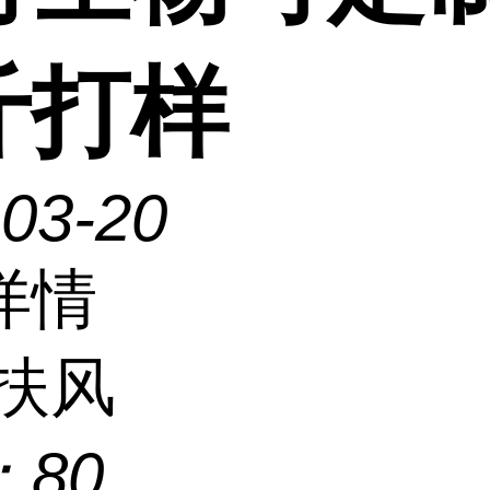
斤打样
-03-20
详情
扶风
：
80